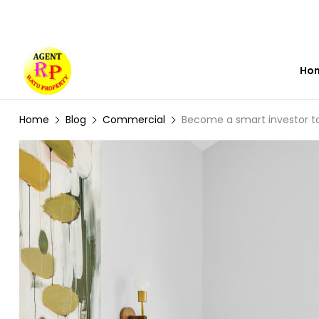
0812 7603 7012
ratuproperty7012@gmail.com
Ho
Home
Blog
Commercial
Become a smart investor t