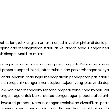
s langkah-langkah untuk menjadi investor pintar di dunia prope
ang dan meningkatkan stabilitas keuangan Anda. Dengan berbag
 dicapai. Mari kita mulai!
estor pintar adalah memahami pasar properti. Pelajari tren pas
properti, seperti lokasi, infrastruktur, dan perkembangan wilaya
si Anda. Apakah Anda ingin mendapatkan pendapatan pasif dari
lan properti? Dengan menetapkan tujuan yang jelas, Anda dapa
akukan riset mendalam tentang properti yang Anda minati. Periks
angan ragu untuk berkonsultasi dengan agen properti atau ahli
suk investasi properti. Namun, dengan melakukan diversifikasi por
iki rencana cadangan dan mempertimbangkan aspek hukum dan pe