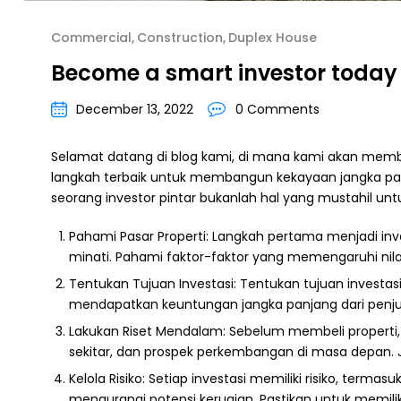
Commercial
Construction
Duplex House
Become a smart investor today
December 13, 2022
0 Comments
Selamat datang di blog kami, di mana kami akan membaha
langkah terbaik untuk membangun kekayaan jangka panj
seorang investor pintar bukanlah hal yang mustahil untuk
Pahami Pasar Properti: Langkah pertama menjadi inv
minati. Pahami faktor-faktor yang memengaruhi nilai 
Tentukan Tujuan Investasi: Tentukan tujuan investa
mendapatkan keuntungan jangka panjang dari penjua
Lakukan Riset Mendalam: Sebelum membeli properti, l
sekitar, dan prospek perkembangan di masa depan. J
Kelola Risiko: Setiap investasi memiliki risiko, terma
mengurangi potensi kerugian. Pastikan untuk memil