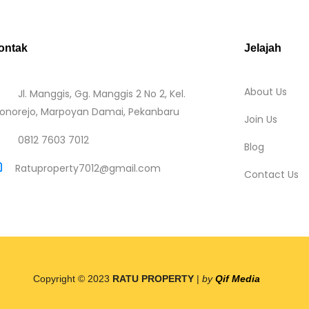
ontak
Jelajah
About Us
Jl. Manggis, Gg. Manggis 2 No 2, Kel.
onorejo, Marpoyan Damai, Pekanbaru
Join Us
0812 7603 7012
Blog
Ratuproperty7012@gmail.com
Contact Us
Copyright © 2023
RATU PROPERTY
|
by
Qif Media