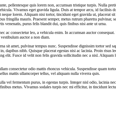
nte, pellentesque quis lorem non, accumsan tristique turpis. Nulla preti
hicula. Vivamus eget gravida ligula. Duis at tempor arcu, id facilisis d
 neque lorem. Aliquam nisi tortor, tincidunt eget gravida ut, placerat sit
ucibus fringilla mauris. Praesent semper, metus rutrum pharetra pulvinar
venenatis, purus felis blandit dui, quis finibus nisi ante ut urna.
c ac consectetur leo, a vehicula enim. In accumsan auctor consequat. Fu
la vestibulum auctor a non diam.
rna sit amet, pulvinar tempus nunc. Suspendisse dignissim tortor sed sa
, dapibus nibh. Quisque placerat egestas nisi ac lacinia. Proin risus le
g elit. Fusce id velit non felis gravida sollicitudin nec a nisl. Aliquam
lam consectetur odio mattis rhoncus vehicula. Suspendisse quam tortor,
ellus mattis ullamcorper tellus, vel aliquam nulla viverra quis.
lla vel fermentum purus, in egestas turpis. Integer nisl odio, lacinia n
inibus metus. Vivamus sodales turpis nec mi efficitur, in tincidunt lectus