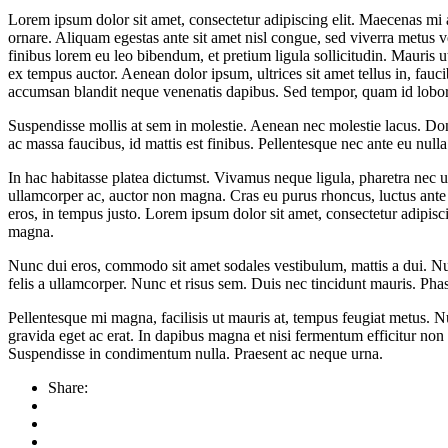
Lorem ipsum dolor sit amet, consectetur adipiscing elit. Maecenas mi a
ornare. Aliquam egestas ante sit amet nisl congue, sed viverra metus ve
finibus lorem eu leo bibendum, et pretium ligula sollicitudin. Mauris ut
ex tempus auctor. Aenean dolor ipsum, ultrices sit amet tellus in, fa
accumsan blandit neque venenatis dapibus. Sed tempor, quam id lobortis 
Suspendisse mollis at sem in molestie. Aenean nec molestie lacus. Done
ac massa faucibus, id mattis est finibus. Pellentesque nec ante eu nul
In hac habitasse platea dictumst. Vivamus neque ligula, pharetra nec u
ullamcorper ac, auctor non magna. Cras eu purus rhoncus, luctus ante in
eros, in tempus justo. Lorem ipsum dolor sit amet, consectetur adipiscin
magna.
Nunc dui eros, commodo sit amet sodales vestibulum, mattis a dui. Nul
felis a ullamcorper. Nunc et risus sem. Duis nec tincidunt mauris. Phas
Pellentesque mi magna, facilisis ut mauris at, tempus feugiat metus. Nu
gravida eget ac erat. In dapibus magna et nisi fermentum efficitur non f
Suspendisse in condimentum nulla. Praesent ac neque urna.
Share: