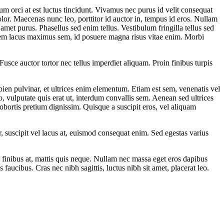
um orci at est luctus tincidunt. Vivamus nec purus id velit consequat
olor. Maecenas nunc leo, porttitor id auctor in, tempus id eros. Nullam
 amet purus. Phasellus sed enim tellus. Vestibulum fringilla tellus sed
, sem lacus maximus sem, id posuere magna risus vitae enim. Morbi
sce auctor tortor nec tellus imperdiet aliquam. Proin finibus turpis
pien pulvinar, et ultrices enim elementum. Etiam est sem, venenatis vel
o, vulputate quis erat ut, interdum convallis sem. Aenean sed ultrices
 lobortis pretium dignissim. Quisque a suscipit eros, vel aliquam
 suscipit vel lacus at, euismod consequat enim. Sed egestas varius
ec finibus at, mattis quis neque. Nullam nec massa eget eros dapibus
 faucibus. Cras nec nibh sagittis, luctus nibh sit amet, placerat leo.