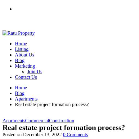
0812 7603 7012
ratuproperty7012@gmail.com
Home
Listing
About Us
Blog
Marketing
Join Us
Contact Us
Home
Blog
Apartments
Real estate project formation process?
Apartments
Commercial
Construction
Real estate project formation process?
Posted on
December 13, 2022
0 Comments