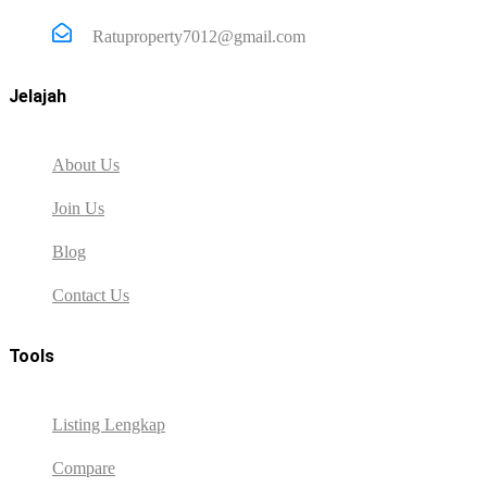
Ratuproperty7012@gmail.com
Jelajah
About Us
Join Us
Blog
Contact Us
Tools
Listing Lengkap
Compare