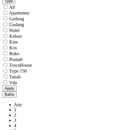
Type
All
Apartemen
Gedung
Gudang
Hotel
Kebun
Kios
Kos
Ruko
Rumah
TownHouse
Type 150
Tanah
Vila
Apply
Baths
Any
1
2
3
4