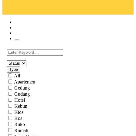
Type
All
Apartemen
Gedung
Gudang
Hotel
Kebun
Kios
Kos
Ruko
Rumah