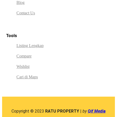
Blog
Contact Us
Tools
Listing Lengkap
Compare
Wishlist
Cari di Maps
Copyright © 2023
RATU PROPERTY
|
by
Qif Media